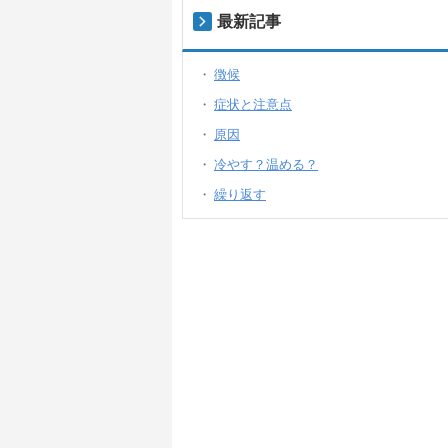
最新記事
徴候
症状と注意点
原因
冷やす？温める？
繰り返す