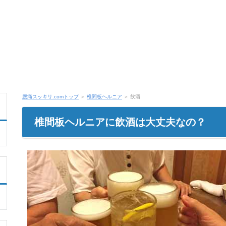
腰痛スッキリ.comトップ
＞
椎間板ヘルニア
＞ 飲酒
椎間板ヘルニアに飲酒は大丈夫なの？