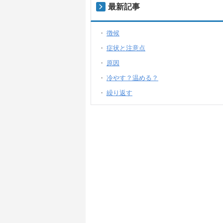
最新記事
徴候
症状と注意点
原因
冷やす？温める？
繰り返す